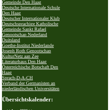
Gemeinde Den Haag
Deutsche Internationale Schule
Den Haag
Deutscher Internationaler Klub
Deutschsprachige Katholische
Gemeinde Sankt Rafael
Genootschap Nederland
Duitsland
Goethe-Institut Niederlande
Joseph Roth Genootschap
KulturNetz aan Zee
Literaturhaus Den Haag
Österreichische Botschaft Den
Haag
Sprach-D-A-CH
Verband der Germanisten an
niederländischen Universitäten
Übersichtskalender
: