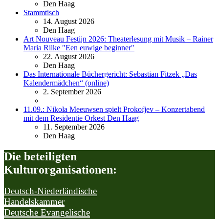
Den Haag
Stammtisch
14. August 2026
Den Haag
Art Nouveau Festijn 2026: Theaterlesung mit Musik – Rainer
Maria Rilke "Een euwige beginner"
22. August 2026
Den Haag
Das Internationale Büchergericht: Sebastian Fitzek „Das
Kalendermädchen“ (online)
2. September 2026
11.09.: Nikola Meeuwsen spielt Prokofjev – Konzertabend
mit dem Residentie Orkest Den Haag
11. September 2026
Den Haag
Die beteiligten
Kulturorganisationen:
Deutsch-Niederländische
Handelskammer
Deutsche Evangelische