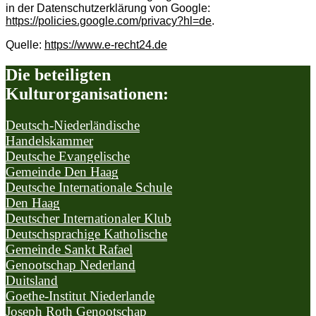
in der Datenschutzerklärung von Google:
https://policies.google.com/privacy?hl=de
.
Quelle:
https://www.e-recht24.de
Die beteiligten
Kulturorganisationen:
Deutsch-Niederländische
Handelskammer
Deutsche Evangelische
Gemeinde Den Haag
Deutsche Internationale Schule
Den Haag
Deutscher Internationaler Klub
Deutschsprachige Katholische
Gemeinde Sankt Rafael
Genootschap Nederland
Duitsland
Goethe-Institut Niederlande
Joseph Roth Genootschap