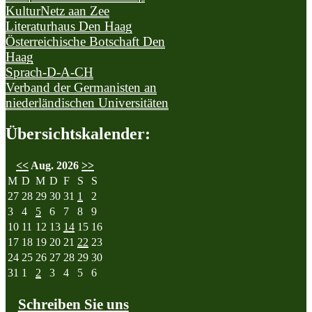
KulturNetz aan Zee
Literaturhaus Den Haag
Österreichische Botschaft Den
Haag
Sprach-D-A-CH
Verband der Germanisten an
niederländischen Universitäten
Übersichtskalender
:
<<
Aug. 2026
>>
M
D
M
D
F
S
S
27
28
29
30
31
1
2
3
4
5
6
7
8
9
10
11
12
13
14
15
16
17
18
19
20
21
22
23
24
25
26
27
28
29
30
31
1
2
3
4
5
6
Schreiben Sie uns