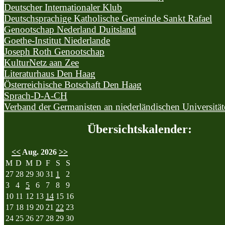
Deutscher Internationaler Klub
Deutschsprachige Katholische Gemeinde Sankt Rafael
Genootschap Nederland Duitsland
Goethe-Institut Niederlande
Joseph Roth Genootschap
KulturNetz aan Zee
Literaturhaus Den Haag
Österreichische Botschaft Den Haag
Sprach-D-A-CH
Verband der Germanisten an niederländischen Universität
Übersichtskalender
:
<<
Aug. 2026
>>
M
D
M
D
F
S
S
27
28
29
30
31
1
2
3
4
5
6
7
8
9
10
11
12
13
14
15
16
17
18
19
20
21
22
23
24
25
26
27
28
29
30